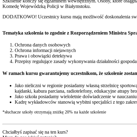
Szkolenie kończy się egzaminem wewnętrznym. Osoby, które osiągną 
Komedę Wojewódzką Policji w Białymstoku.
DODATKOWO! Uczestnicy kursu mają możliwość doskonalenia swo
Tematyka szkolenia to zgodnie z Rozporządzeniem Ministra Spra
Ochrona danych osobowych
Ochrona informacji niejawnych
Prawa i obowiązki detektywa
Przepisy regulujące zasady wykonywania działalności gospoda
W ramach kursu gwarantujemy uczestnikom, że szkolenie zosta
Jako nieliczni w regionie posiadamy własną strzelnicę sportow
kajdanki, kabura parciana, radiotelefony, edukacyjne atrapy bro
Jako szkoła posiadamy wieloletnie doświadczenie w nauczaniu
Kadrę wykładowców stanowią wybitni specjaliści z tego zakre
*słuchacze szkoły otrzymają zniżkę 20% na każde szkolenie
Chciałbyś zapisać się na ten kurs?