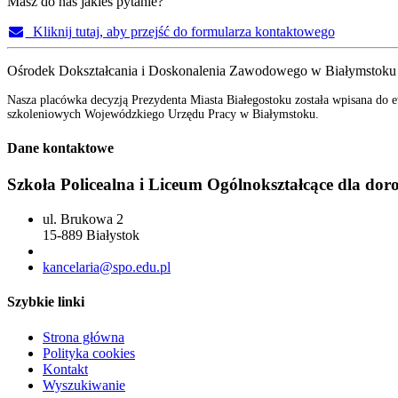
Masz do nas jakieś pytanie?
Kliknij tutaj, aby przejść do formularza kontaktowego
Ośrodek Dokształcania i Doskonalenia Zawodowego w Białymstoku
Nasza placówka decyzją Prezydenta Miasta Białegostoku została wpisana do e
szkoleniowych Wojewódzkiego Urzędu Pracy w Białymstoku.
Dane kontaktowe
Szkoła Policealna i Liceum Ogólnokształcące dla dor
ul. Brukowa 2
15-889 Białystok
85 742 04 69
kancelaria@spo.edu.pl
Szybkie linki
Strona główna
Polityka cookies
Kontakt
Wyszukiwanie