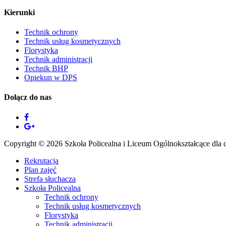
Kierunki
Technik ochrony
Technik usług kosmetycznych
Florystyka
Technik administracji
Technik BHP
Opiekun w DPS
Dołącz do nas
Copyright © 2026 Szkoła Policealna i Liceum Ogólnokształcące dla do
Rekrutacja
Plan zajęć
Strefa słuchacza
Szkoła Policealna
Technik ochrony
Technik usług kosmetycznych
Florystyka
Technik administracji