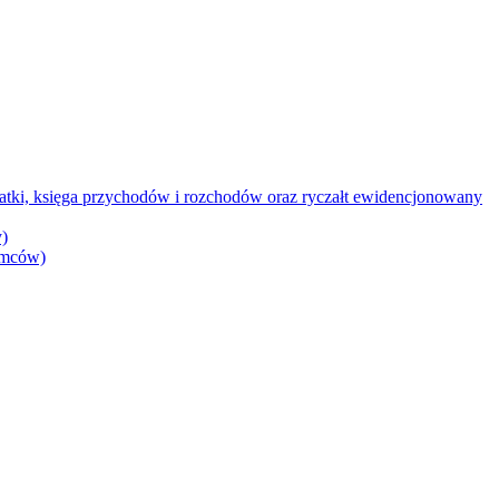
datki, księga przychodów i rozchodów oraz ryczałt ewidencjonowany
)
iemców)