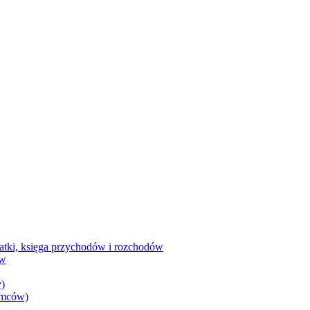
datki, księga przychodów i rozchodów
ów
)
iemców)