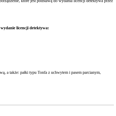
ządzenie, które jest podstawą do wydania licencji detektywa przez
!!!
wydanie licencji detektywa:
tową, a także: pałki typu Tonfa z uchwytem i pasem parcianym,