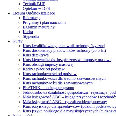
Technik BHP
Opiekun w DPS
Liceum Ogólnokształcące
Rekrutacja
Programy i plan nauczania
Egzamin maturalny
Kadra
Stypendia
Kursy
Kurs kwalifikowany pracownik ochrony fizycznej
Kurs doskonalący pracowników ochrony (co 5 lat)
Kurs detektywa
Kurs kierownika ds. bezpieczeństwa imprezy masowej
Kurs obsługi imprezy masowej
Kadry i płace od podstaw
Kurs rachunkowości od podstaw
Kurs rachunkowości dla średnio zaawansowanych
Kurs rachunkowości dla zaawansowanych
PŁATNIK – obsługa programu
Jednoosobowa działalność gospodarcza - rejestracja, po
Mała księgowość ABC – księga przychodów i rozchod
Mała księgowość ABC – ryczałt ewidencjonowany
Kurs rosyjskiego dla sprzedawców (poziom podstawowy
Kurs języka polskiego dla rosyjskojęzycznych (cudzoz
Aktualności