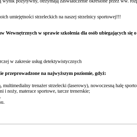
wynik pozytywny, otrzymają zaświadczenie określone przez ww. rozpor
ich umiejętności strzeleckich na naszej strzelnicy sportowej
w Wewnętrznych w sprawie szkolenia dla osób ubiegających się o 
rczej w zakresie usług detektywistycznych
nie przeprowadzone na najwyższym poziomie, gdyż:
ą, multimedialny trenażer strzelecki (laserowy), nowoczesną halę spor
ni i noży, materace sportowe, tarcze trenerskie;
.
su.