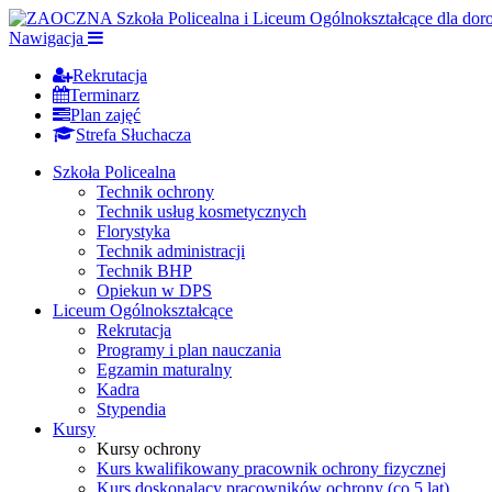
Nawigacja
Rekrutacja
Terminarz
Plan zajęć
Strefa Słuchacza
Szkoła Policealna
Technik ochrony
Technik usług kosmetycznych
Florystyka
Technik administracji
Technik BHP
Opiekun w DPS
Liceum Ogólnokształcące
Rekrutacja
Programy i plan nauczania
Egzamin maturalny
Kadra
Stypendia
Kursy
Kursy ochrony
Kurs kwalifikowany pracownik ochrony fizycznej
Kurs doskonalący pracowników ochrony (co 5 lat)