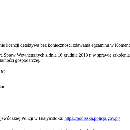
danie licencji detektywa bez konieczności zdawania egzaminu w Komen
Spraw Wewnętrznych z dnia 16 grudnia 2013 r. w sprawie szkolenia dl
lności gospodarczej.
zin
ia:
jewódzkiej Policji w Białymstoku:
https://podlaska.policja.gov.pl/