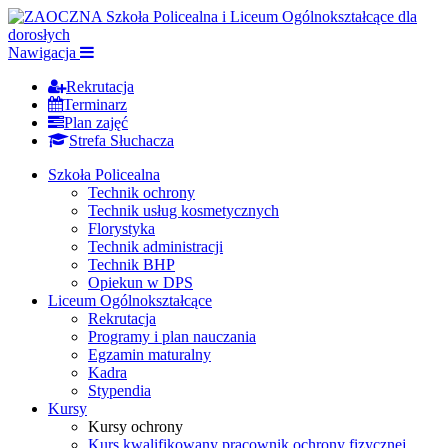
Nawigacja
Rekrutacja
Terminarz
Plan zajęć
Strefa Słuchacza
Szkoła Policealna
Technik ochrony
Technik usług kosmetycznych
Florystyka
Technik administracji
Technik BHP
Opiekun w DPS
Liceum Ogólnokształcące
Rekrutacja
Programy i plan nauczania
Egzamin maturalny
Kadra
Stypendia
Kursy
Kursy ochrony
Kurs kwalifikowany pracownik ochrony fizycznej