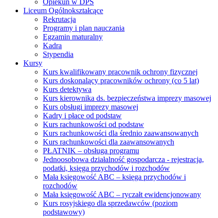
Opiekun w DPS
Liceum Ogólnokształcące
Rekrutacja
Programy i plan nauczania
Egzamin maturalny
Kadra
Stypendia
Kursy
Kurs kwalifikowany pracownik ochrony fizycznej
Kurs doskonalący pracowników ochrony (co 5 lat)
Kurs detektywa
Kurs kierownika ds. bezpieczeństwa imprezy masowej
Kurs obsługi imprezy masowej
Kadry i płace od podstaw
Kurs rachunkowości od podstaw
Kurs rachunkowości dla średnio zaawansowanych
Kurs rachunkowości dla zaawansowanych
PŁATNIK – obsługa programu
Jednoosobowa działalność gospodarcza - rejestracja,
podatki, księga przychodów i rozchodów
Mała księgowość ABC – księga przychodów i
rozchodów
Mała księgowość ABC – ryczałt ewidencjonowany
Kurs rosyjskiego dla sprzedawców (poziom
podstawowy)