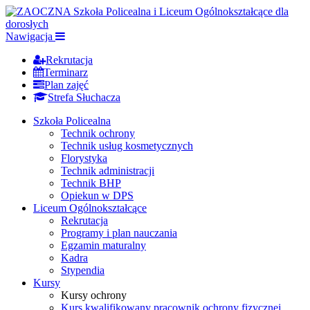
Nawigacja
Rekrutacja
Terminarz
Plan zajęć
Strefa Słuchacza
Szkoła Policealna
Technik ochrony
Technik usług kosmetycznych
Florystyka
Technik administracji
Technik BHP
Opiekun w DPS
Liceum Ogólnokształcące
Rekrutacja
Programy i plan nauczania
Egzamin maturalny
Kadra
Stypendia
Kursy
Kursy ochrony
Kurs kwalifikowany pracownik ochrony fizycznej