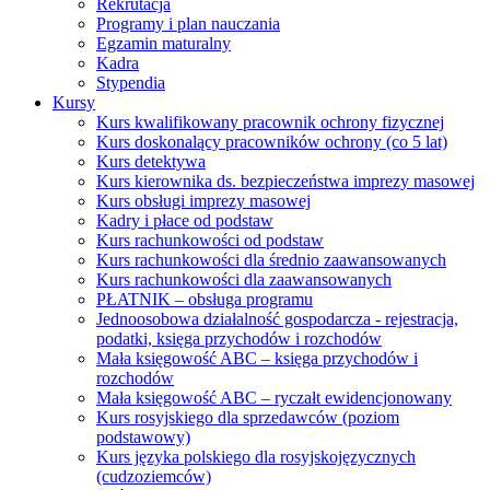
Rekrutacja
Programy i plan nauczania
Egzamin maturalny
Kadra
Stypendia
Kursy
Kurs kwalifikowany pracownik ochrony fizycznej
Kurs doskonalący pracowników ochrony (co 5 lat)
Kurs detektywa
Kurs kierownika ds. bezpieczeństwa imprezy masowej
Kurs obsługi imprezy masowej
Kadry i płace od podstaw
Kurs rachunkowości od podstaw
Kurs rachunkowości dla średnio zaawansowanych
Kurs rachunkowości dla zaawansowanych
PŁATNIK – obsługa programu
Jednoosobowa działalność gospodarcza - rejestracja,
podatki, księga przychodów i rozchodów
Mała księgowość ABC – księga przychodów i
rozchodów
Mała księgowość ABC – ryczałt ewidencjonowany
Kurs rosyjskiego dla sprzedawców (poziom
podstawowy)
Kurs języka polskiego dla rosyjskojęzycznych
(cudzoziemców)