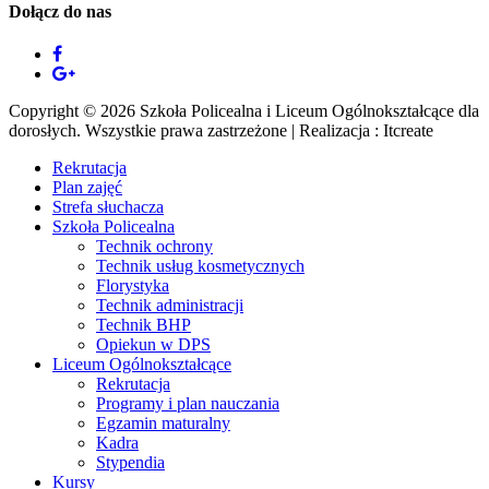
Dołącz do nas
Copyright © 2026 Szkoła Policealna i Liceum Ogólnokształcące dla
dorosłych. Wszystkie prawa zastrzeżone | Realizacja : Itcreate
Rekrutacja
Plan zajęć
Strefa słuchacza
Szkoła Policealna
Technik ochrony
Technik usług kosmetycznych
Florystyka
Technik administracji
Technik BHP
Opiekun w DPS
Liceum Ogólnokształcące
Rekrutacja
Programy i plan nauczania
Egzamin maturalny
Kadra
Stypendia
Kursy