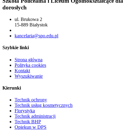
Szkoła Policealna i Liceum Ogólnokształcące dla
dorosłych
ul. Brukowa 2
15-889 Białystok
85 742 04 69
kancelaria@spo.edu.pl
Szybkie linki
Strona główna
Polityka cookies
Kontakt
Wyszukiwanie
Kierunki
Technik ochrony
Technik usług kosmetycznych
Florystyka
Technik administracji
Technik BHP
Opiekun w DPS