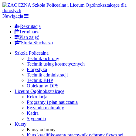
Nawigacja
Rekrutacja
Terminarz
Plan zajęć
Strefa Słuchacza
Szkoła Policealna
Technik ochrony
Technik usług kosmetycznych
Florystyka
Technik administracji
Technik BHP
Opiekun w DPS
Liceum Ogólnokształcące
Rekrutacja
Programy i plan nauczania
Egzamin maturalny
Kadra
Stypendia
Kursy
Kursy ochrony
Kurs kwalifikowany pracownik ochrony fizycznej