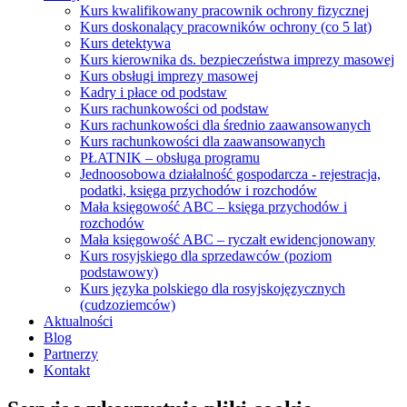
Kurs kwalifikowany pracownik ochrony fizycznej
Kurs doskonalący pracowników ochrony (co 5 lat)
Kurs detektywa
Kurs kierownika ds. bezpieczeństwa imprezy masowej
Kurs obsługi imprezy masowej
Kadry i płace od podstaw
Kurs rachunkowości od podstaw
Kurs rachunkowości dla średnio zaawansowanych
Kurs rachunkowości dla zaawansowanych
PŁATNIK – obsługa programu
Jednoosobowa działalność gospodarcza - rejestracja,
podatki, księga przychodów i rozchodów
Mała księgowość ABC – księga przychodów i
rozchodów
Mała księgowość ABC – ryczałt ewidencjonowany
Kurs rosyjskiego dla sprzedawców (poziom
podstawowy)
Kurs języka polskiego dla rosyjskojęzycznych
(cudzoziemców)
Aktualności
Blog
Partnerzy
Kontakt