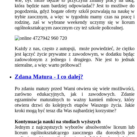
wie, być może będzie to przyczyna zmiany pracy na taką,
która będzie nam bardziej odpowiadać? Jest to możliwe do
pogodzenia, gdyż bogate oferty szkół pozwalają na naukę w
trybie zaocznym, a więc w tygodniu mamy czas na pracę i
rodzinę, zaś w wybrane weekendy uczymy się w liceum
ogólnokształcącym zaocznym czy też szkole policealnej.
Każdy z nas, często z autopsji, może powiedzieć, że ciężko
jest łączyć życie prywatne z zawodowym, w dodatku będąc
zadowolonym z jednego i drugiego. Nie jest to jednak
nierealne, a więc warto próbować!
Zdana Matura - I co dalej?
Po zdaniu matury przed Wami otwiera się wiele możliwości,
zarówno edukacyjnych, jak i zawodowych. Zdanie
egzaminów maturalnych to ważny kamień milowy, który
otwiera drzwi do kolejnych etapów Waszego życia. Jakie
kroki mogą być teraz dla Was najbardziej korzystne?
Kontynuacja nauki na studiach wyższych
Jednym z najczęstszych wyborów absolwentów liceum lub
liceum ogólnokształcącego zaocznego dla dorosłych jest