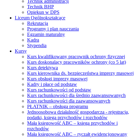
Technik administracji
Technik BHP
Opiekun w DPS
Liceum Ogólnokształcące
Rekrutacja
Programy i plan nauczania
Egzamin maturalny
Kadra
Stypendia
Kursy
Kurs kwalifikowany pracownik ochrony fizycznej
Kurs doskonalący pracowników ochrony (co 5 lat)
Kurs detektywa
Kurs kierownika ds. bezpieczeństwa imprezy masowej
Kurs obsługi imprezy masowej
Kadry i płace od podstaw
Kurs rachunkowości od podstaw
Kurs rachunkowości dla średnio zaawansowanych
Kurs rachunkowości dla zaawansowanych
PŁATNIK – obsługa programu
Jednoosobowa działalność gospodarcza - rejestracja,
podatki, księga przychodów i rozchodów
Mała księgowość ABC – księga przychodów i
rozchodów
Mała księgowość ABC – ryczałt ewidencjonowany