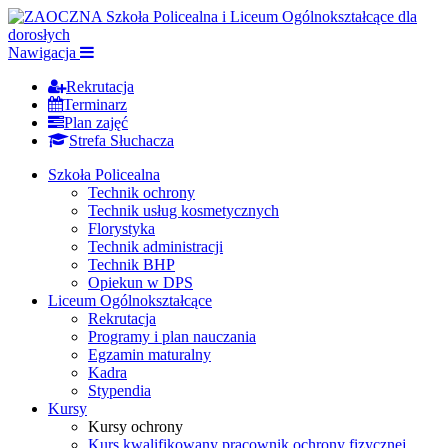
Nawigacja
Rekrutacja
Terminarz
Plan zajęć
Strefa Słuchacza
Szkoła Policealna
Technik ochrony
Technik usług kosmetycznych
Florystyka
Technik administracji
Technik BHP
Opiekun w DPS
Liceum Ogólnokształcące
Rekrutacja
Programy i plan nauczania
Egzamin maturalny
Kadra
Stypendia
Kursy
Kursy ochrony
Kurs kwalifikowany pracownik ochrony fizycznej