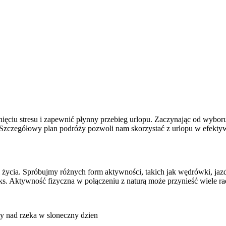
ciu stresu i zapewnić płynny przebieg urlopu. Zaczynając od wyboru
ć. Szczegółowy plan podróży pozwoli nam skorzystać z urlopu w efekty
l życia. Spróbujmy różnych form aktywności, takich jak wędrówki, jaz
s. Aktywność fizyczna w połączeniu z naturą może przynieść wiele rad