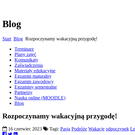
Blog
Start
Blog
Rozpoczynamy wakacyjną przygodę!
Terminarz
Plany zajęć
Komunikaty
Zaświadczenia
Materiały edukacyjne
Egzamin maturalny
Egzamin zawodowy
Egzaminy semestralne
Partnerzy
Nauka online (MOODLE)
Blog
Rozpoczynamy wakacyjną przygodę!
16 czerwiec 2023
Tagi:
Pasja
Podróże
Wakacje
odpoczynek
Le