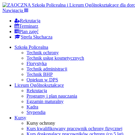
Nawigacja
Rekrutacja
Terminarz
Plan zajęć
Strefa Słuchacza
Szkoła Policealna
Technik ochrony
Technik usług kosmetycznych
Florystyka
Technik administracji
Technik BHP
Opiekun w DPS
Liceum Ogólnokształcące
Rekrutacja
Programy i plan nauczania
Egzamin maturalny
Kadra
Stypendia
Kursy
Kursy ochrony
Kurs kwalifikowany pracownik ochrony fizycznej
Kurs doskonalący pracowników ochrony (co 5 lat)