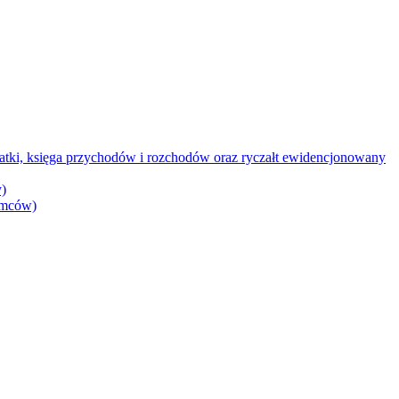
datki, księga przychodów i rozchodów oraz ryczałt ewidencjonowany
)
iemców)