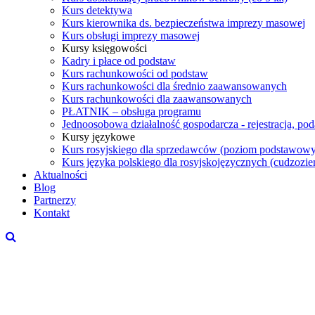
Kurs detektywa
Kurs kierownika ds. bezpieczeństwa imprezy masowej
Kurs obsługi imprezy masowej
Kursy księgowości
Kadry i płace od podstaw
Kurs rachunkowości od podstaw
Kurs rachunkowości dla średnio zaawansowanych
Kurs rachunkowości dla zaawansowanych
PŁATNIK – obsługa programu
Jednoosobowa działalność gospodarcza - rejestracja, po
Kursy językowe
Kurs rosyjskiego dla sprzedawców (poziom podstawowy
Kurs języka polskiego dla rosyjskojęzycznych (cudzoz
Aktualności
Blog
Partnerzy
Kontakt