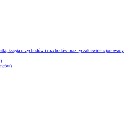
datki, księga przychodów i rozchodów oraz ryczałt ewidencjonowany
)
iemców)