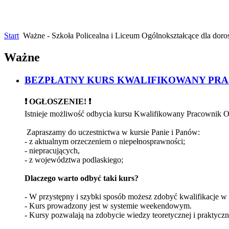
Start
Ważne - Szkoła Policealna i Liceum Ogólnokształcące dla doro
Ważne
BEZPŁATNY KURS KWALIFIKOWANY PR
❗️ OGŁOSZENIE! ❗️
Istnieje możliwość odbycia kursu Kwalifikowany Pracowni
Zapraszamy do uczestnictwa w kursie Panie i Panów:
- z aktualnym orzeczeniem o niepełnosprawności;
- niepracujących,
- z województwa podlaskiego;
Dlaczego warto odbyć taki kurs?
- W przystępny i szybki sposób możesz zdobyć kwalifikacje w t
- Kurs prowadzony jest w systemie weekendowym.
- Kursy pozwalają na zdobycie wiedzy teoretycznej i praktyczn