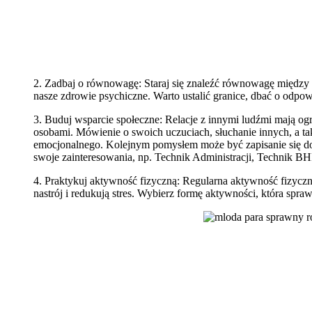
2. Zadbaj o równowagę: Staraj się znaleźć równowagę między
nasze zdrowie psychiczne. Warto ustalić granice, dbać o odpow
3. Buduj wsparcie społeczne: Relacje z innymi ludźmi mają ogr
osobami. Mówienie o swoich uczuciach, słuchanie innych, a t
emocjonalnego. Kolejnym pomysłem może być zapisanie się do
swoje zainteresowania, np. Technik Administracji, Technik B
4. Praktykuj aktywność fizyczną: Regularna aktywność fizycz
nastrój i redukują stres. Wybierz formę aktywności, która spra