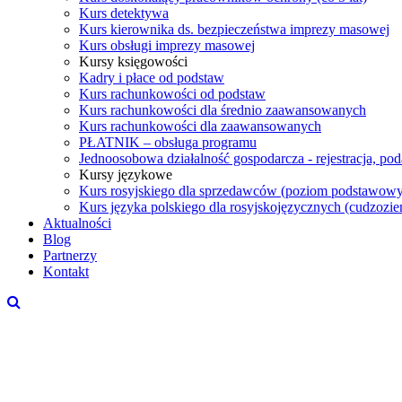
Kurs detektywa
Kurs kierownika ds. bezpieczeństwa imprezy masowej
Kurs obsługi imprezy masowej
Kursy księgowości
Kadry i płace od podstaw
Kurs rachunkowości od podstaw
Kurs rachunkowości dla średnio zaawansowanych
Kurs rachunkowości dla zaawansowanych
PŁATNIK – obsługa programu
Jednoosobowa działalność gospodarcza - rejestracja, po
Kursy językowe
Kurs rosyjskiego dla sprzedawców (poziom podstawowy
Kurs języka polskiego dla rosyjskojęzycznych (cudzoz
Aktualności
Blog
Partnerzy
Kontakt