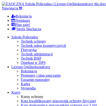
Nawigacja
Rekrutacja
Terminarz
Plan zajęć
Strefa Słuchacza
Szkoła Policealna
Technik ochrony
Technik usług kosmetycznych
Florystyka
Technik administracji
Technik BHP
Opiekun w DPS
Liceum Ogólnokształcące
Rekrutacja
Programy i plan nauczania
Egzamin maturalny
Kadra
Stypendia
Kursy
Kursy ochrony
Kurs kwalifikowany pracownik ochrony fizycznej
Kurs doskonalący pracowników ochrony (co 5 lat)