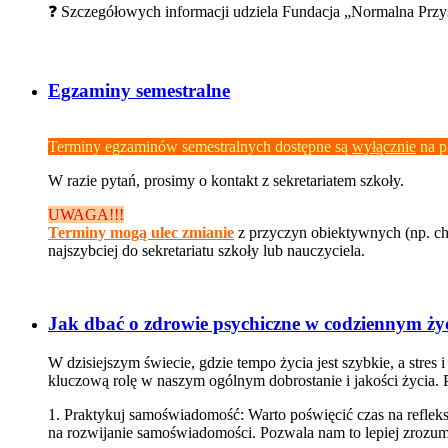
❓
Szczegółowych informacji udziela Fundacja „Normalna Przys
Egzaminy semestralne
Terminy egzaminów semestralnych dostępne są
wyłącznie
na p
W razie pytań, prosimy o kontakt z sekretariatem szkoły.
UWAGA!!!
Terminy mogą ulec zmianie
z przyczyn obiektywnych (np. cho
najszybciej do sekretariatu szkoły lub nauczyciela.
Jak dbać o zdrowie psychiczne w codziennym ży
W dzisiejszym świecie, gdzie tempo życia jest szybkie, a stres
kluczową rolę w naszym ogólnym dobrostanie i jakości życia.
1. Praktykuj samoświadomość: Warto poświęcić czas na refleksj
na rozwijanie samoświadomości. Pozwala nam to lepiej zrozum