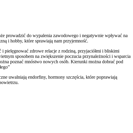
 może prowadzić do wypalenia zawodowego i negatywnie wpływać na
czną i hobby, które sprawiają nam przyjemność.
 pielęgnować zdrowe relacje z rodziną, przyjaciółmi i bliskimi
wietnym sposobem na zwiększenie poczucia przynależności i wsparcia
e można poznać mnóstwo nowych osób. Kierunki można dobrać pod
łego”
ne uwalniają endorfiny, hormony szczęścia, które poprawiają
powietrzu.