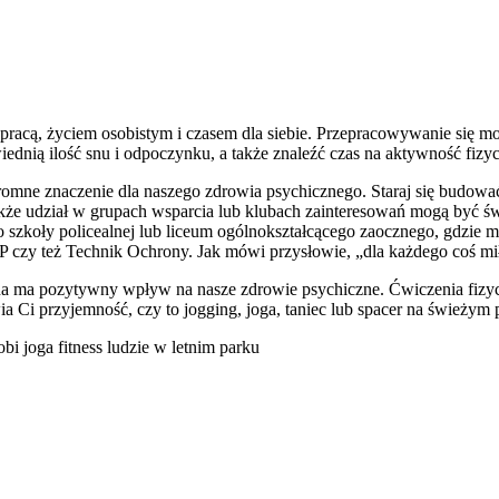
 pracą, życiem osobistym i czasem dla siebie. Przepracowywanie się
iednią ilość snu i odpoczynku, a także znaleźć czas na aktywność fizy
omne znaczenie dla naszego zdrowia psychicznego. Staraj się budować i
akże udział w grupach wsparcia lub klubach zainteresowań mogą być ś
 szkoły policealnej lub liceum ogólnokształcącego zaocznego, gdzi
HP czy też Technik Ochrony. Jak mówi przysłowie, „dla każdego coś mi
na ma pozytywny wpływ na nasze zdrowie psychiczne. Ćwiczenia fizycz
wia Ci przyjemność, czy to jogging, joga, taniec lub spacer na świeżym 