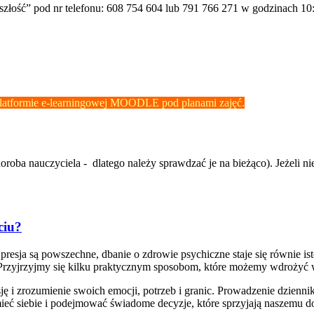
złość” pod nr telefonu: 608 754 604 lub 791 766 271 w godzinach 10
latformie e-learningowej MOODLE pod planami zajęć.
roba nauczyciela - dlatego należy sprawdzać je na bieżąco). Jeżeli ni
ciu?
 i presja są powszechne, dbanie o zdrowie psychiczne staje się równie 
 Przyjrzyjmy się kilku praktycznym sposobom, które możemy wdrożyć 
ę i zrozumienie swoich emocji, potrzeb i granic. Prowadzenie dziennika
ieć siebie i podejmować świadome decyzje, które sprzyjają naszemu 