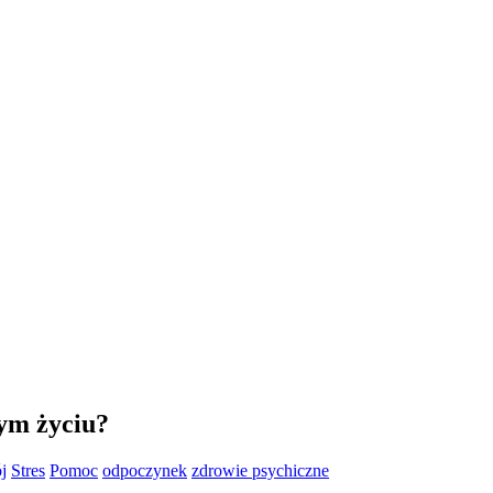
ym życiu?
j
Stres
Pomoc
odpoczynek
zdrowie psychiczne