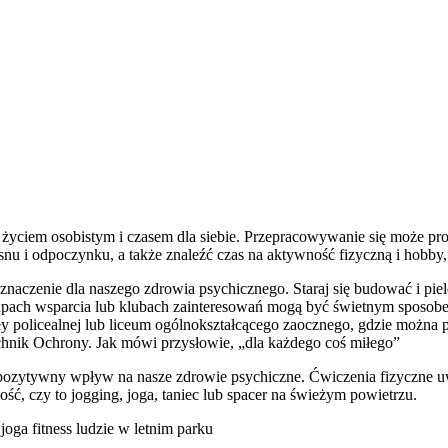
, życiem osobistym i czasem dla siebie. Przepracowywanie się może 
 snu i odpoczynku, a także znaleźć czas na aktywność fizyczną i hobby
naczenie dla naszego zdrowia psychicznego. Staraj się budować i pielę
rupach wsparcia lub klubach zainteresowań mogą być świetnym sposobe
y policealnej lub liceum ogólnokształcącego zaocznego, gdzie możn
chnik Ochrony. Jak mówi przysłowie, „dla każdego coś miłego”
ozytywny wpływ na nasze zdrowie psychiczne. Ćwiczenia fizyczne uwal
ść, czy to jogging, joga, taniec lub spacer na świeżym powietrzu.