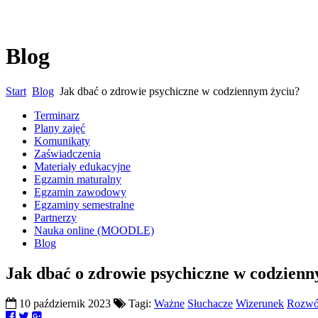
Blog
Start
Blog
Jak dbać o zdrowie psychiczne w codziennym życiu?
Terminarz
Plany zajęć
Komunikaty
Zaświadczenia
Materiały edukacyjne
Egzamin maturalny
Egzamin zawodowy
Egzaminy semestralne
Partnerzy
Nauka online (MOODLE)
Blog
Jak dbać o zdrowie psychiczne w codzienn
10 październik 2023
Tagi:
Ważne
Słuchacze
Wizerunek
Rozwó