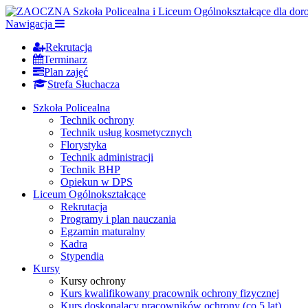
Nawigacja
Rekrutacja
Terminarz
Plan zajęć
Strefa Słuchacza
Szkoła Policealna
Technik ochrony
Technik usług kosmetycznych
Florystyka
Technik administracji
Technik BHP
Opiekun w DPS
Liceum Ogólnokształcące
Rekrutacja
Programy i plan nauczania
Egzamin maturalny
Kadra
Stypendia
Kursy
Kursy ochrony
Kurs kwalifikowany pracownik ochrony fizycznej
Kurs doskonalący pracowników ochrony (co 5 lat)