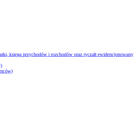
datki, księga przychodów i rozchodów oraz ryczałt ewidencjonowany
)
iemców)