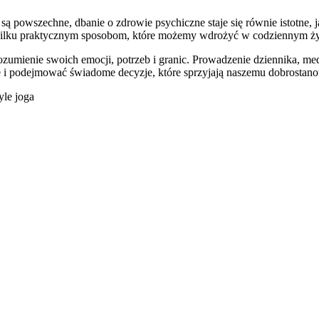
sja są powszechne, dbanie o zdrowie psychiczne staje się równie istotn
ę kilku praktycznym sposobom, które możemy wdrożyć w codziennym ży
zumienie swoich emocji, potrzeb i granic. Prowadzenie dziennika, medy
e i podejmować świadome decyzje, które sprzyjają naszemu dobrostan