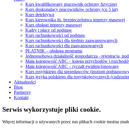
Kurs kwalifikowany pracownik ochrony fizycznej
Kurs doskonalący pracowników ochrony (co 5 lat)
Kurs detektywa
Kurs kierownika ds. bezpieczeństwa imprezy masowej
Kurs obsługi imprezy masowej
Kadry i płace od podstaw
Kurs rachunkowości od podstaw
Kurs rachunkowości dla średnio zaawansowanych
Kurs rachunkowości dla zaawansowanych
PŁATNIK – obsługa programu
Jednoosobowa działalność gospodarcza - rejestracja, po
Mała księgowość ABC – księga przychodów i rozchod
Mała księgowość ABC – ryczałt ewidencjonowany
Kurs rosyjskiego dla sprzedawców (poziom podstawowy
Kurs języka polskiego dla rosyjskojęzycznych (cudzoz
Aktualności
Blog
Partnerzy
Kontakt
Serwis wykorzystuje pliki cookie.
Więcej informacji o używanych przez nas plikach cookie można znal