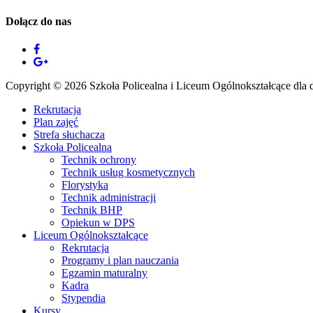
Dołącz do nas
Copyright © 2026 Szkoła Policealna i Liceum Ogólnokształcące dla do
Rekrutacja
Plan zajęć
Strefa słuchacza
Szkoła Policealna
Technik ochrony
Technik usług kosmetycznych
Florystyka
Technik administracji
Technik BHP
Opiekun w DPS
Liceum Ogólnokształcące
Rekrutacja
Programy i plan nauczania
Egzamin maturalny
Kadra
Stypendia
Kursy