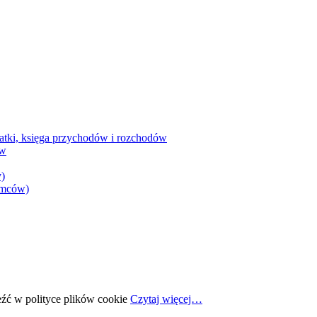
datki, księga przychodów i rozchodów
ów
)
iemców)
eźć w polityce plików cookie
Czytaj więcej…