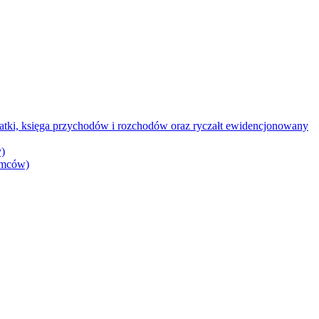
datki, księga przychodów i rozchodów oraz ryczałt ewidencjonowany
)
iemców)