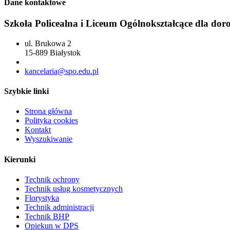
Dane kontaktowe
Szkoła Policealna i Liceum Ogólnokształcące dla dor
ul. Brukowa 2
15-889 Białystok
85 742 04 69
kancelaria@spo.edu.pl
Szybkie linki
Strona główna
Polityka cookies
Kontakt
Wyszukiwanie
Kierunki
Technik ochrony
Technik usług kosmetycznych
Florystyka
Technik administracji
Technik BHP
Opiekun w DPS