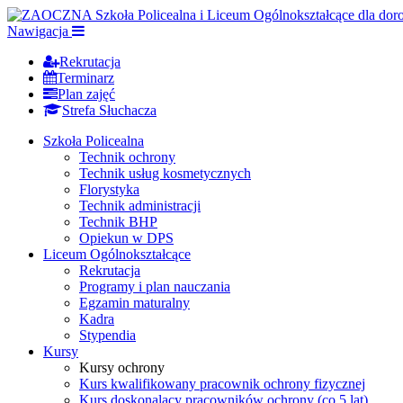
Nawigacja
Rekrutacja
Terminarz
Plan zajęć
Strefa Słuchacza
Szkoła Policealna
Technik ochrony
Technik usług kosmetycznych
Florystyka
Technik administracji
Technik BHP
Opiekun w DPS
Liceum Ogólnokształcące
Rekrutacja
Programy i plan nauczania
Egzamin maturalny
Kadra
Stypendia
Kursy
Kursy ochrony
Kurs kwalifikowany pracownik ochrony fizycznej
Kurs doskonalący pracowników ochrony (co 5 lat)