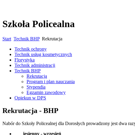
Szkoła Policealna
Start
Technik BHP
Rekrutacja
Technik ochrony
Technik usług kosmetycznych
Florystyka
Technik administracji
Technik BHP
Rekrutacja
Program i plan nauczania
Stypendia
Egzamin zawodowy
Opiekun w DPS
Rekrutacja - BHP
Nabór do Szkoły Policealnej dla Dorosłych prowadzony jest dwa razy
jesienny - wrzesień