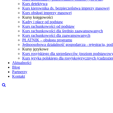
Kurs detektywa
Kurs kierownika ds. bezpieczeństwa imprezy masowej
Kurs obsługi imprezy masowej
Kursy księgowości
Kadry i płace od podstaw
Kurs rachunkowości od podstaw
Kurs rachunkowości dla średnio zaawansowanych
Kurs rachunkowości dla zaawansowanych
PŁATNIK – obsługa programu
Jednoosobowa działalność gospodarcza - rejestracja, po
Kursy językowe
Kurs rosyjskiego dla sprzedawców (poziom podstawowy
Kurs języka polskiego dla rosyjskojęzycznych (cudzoz
Aktualności
Blog
Partnerzy
Kontakt